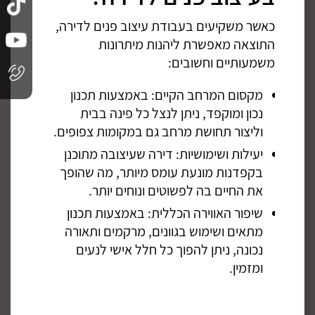
עיצוב
כאשר משקיעים בעבודת עיצוב פנים לדירה,
תהליך ש
התוצאה מאפשרת ליהנות מיתרונות
שלבים ע
משמעותיים וחשובים:
 עם
אפי
מקסום המרחב הקיים: באמצעות תכנון
עם
נכון ומוקפד, ניתן לנצל כל פינה בבית
ושא
ינים
וליצור תחושת מרחב גם במקומות צפופים.
תכנ
ב עם
יעילות ושימושיות: דירה שעיצובה מתוכנן
רא
בקפדנות מונעת עומס מיותר, מה שהופך
הרצ
סיף
את החיים בה לפשוטים ונוחים יותר.
בח
שיפור האווירה הכללית: באמצעות תכנון
בבח
מתאים ושימוש בגוונים, מרקמים ותאורה
מה
פרי
נכונה, ניתן להפוך כל חלל אישי לנעים
בי
ומזמין.
מק
בפ
 למעלה