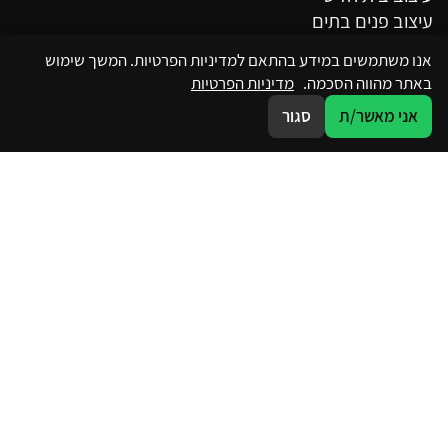
עיצוב פנים בתים
עיצוב פנים בסגנון וינטג'
אנו משתמשים במידע בהתאם למדיניות הפרטיות. המשך שימוש
באתר מהווה הסכמה.
מדיניות הפרטיות
אני מאשר/ת
סגור
פרטי התקשרות
050-7250341
מבצע דקל 22, פתח תקווה
sharon@sharondavid.co.il