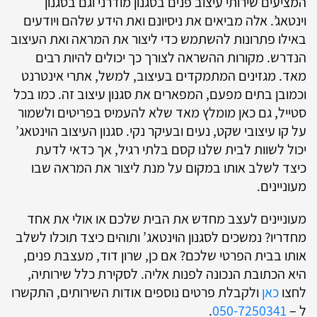
המציעים שירותי עיצוב פנים בסגנון מודרני וגם בסגנון
וינטאג’. אלה מביאים את ניסיונם ואת הידע שלהם ויודעים
באילו פתרונות להשתמש כדי ליצור את המראה ואת העיצוב
הנדרש. מקורות ההשראה לצורך כך יכולים להיות רבים
מאד. מגזינים המתמקדים בעיצוב, למשל, אתרי אינטרנט
וכמובן בתים מפעם, המפארים את סגנון עיצוב זה. כמו בכל
סטייל, גם כאן מומלץ מאד שלא להעמיס בפריטים ולשמור
על קו עיצובי שקט, נעים ובעיקר נקי. סגנון העיצוב הוינטאג’
יכול לשוות לבית שלנו קסם בלתי רגיל, אך כדאי לדעת
כיצד לשלב אותו במקום על מנת ליצור את המראה שבו
מעוניינים.
מעוניינים לעצב מחדש את הבית שלכם או אולי את אחד
מחדריו? נמשכים לסגנון הוינטאג’ ותוהים כיצד תוכלו לשלב
אותו בבית הפרטי שלכם? אם כן, שרון דוד, מעצבת פנים,
היא הכתובת הנכונה לפנות אליה. לסקירת כלל שירותיה,
לחצו
כאן
ולקבלת פרטים נוספים אודות השירותים, התקשרו
ל –
050-7250341
.