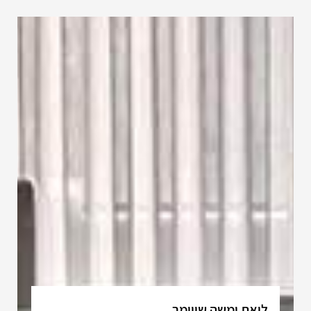
ליאת ומשה שווימר