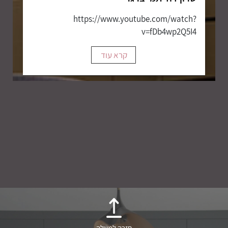
https://www.youtube.com/watch?
v=fDb4wp2Q5I4
קרא עוד
חזרה למעלה