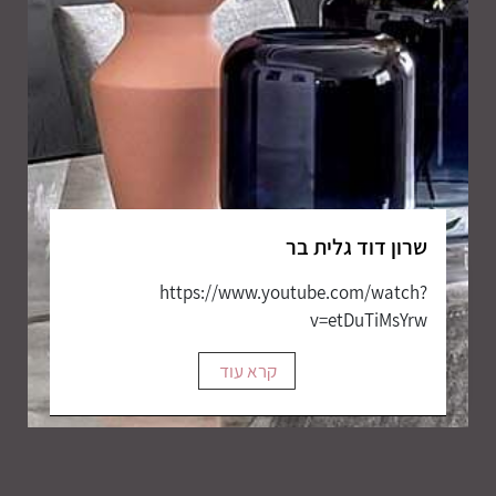
שרון דוד גלית בר
https://www.youtube.com/watch?
v=etDuTiMsYrw
קרא עוד