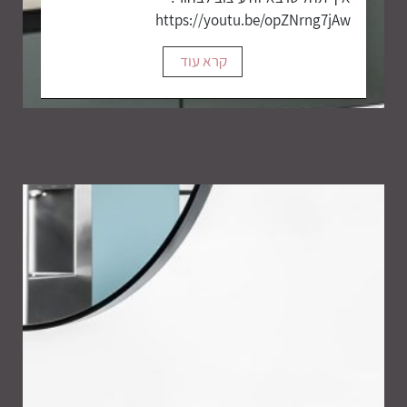
https://youtu.be/opZNrng7jAw
קרא עוד